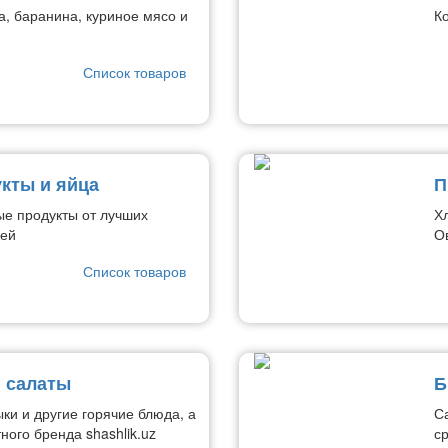
а, баранина, куриное мясо и
К
Список товаров
кты и яйца
П
е продукты от лучших
Х
лей
О
Список товаров
и салаты
Б
и и другие горячие блюда, а
С
ного бренда shashlik.uz
с