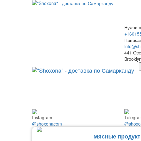
Нужна 
+16015
Написа
info@sh
441 Oce
Brookly
Instagram
Telegra
@shoxonacom
@shoxo
Мясные продук