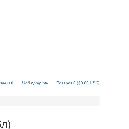
нении
0
Мой профиль
Товаров 0 ($0.00 USD)
5л)