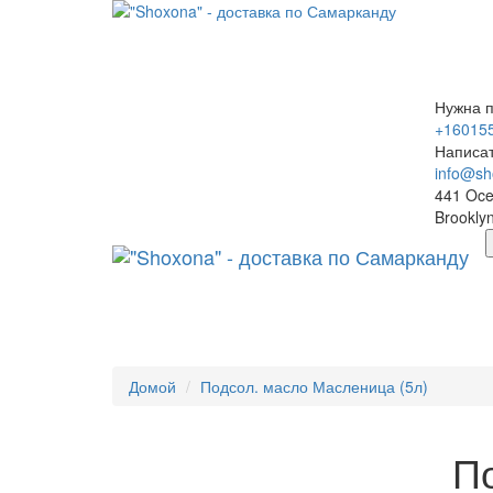
Нужна 
+16015
Написа
info@sh
441 Oce
Brookly
Домой
Подсол. масло Масленица (5л)
По