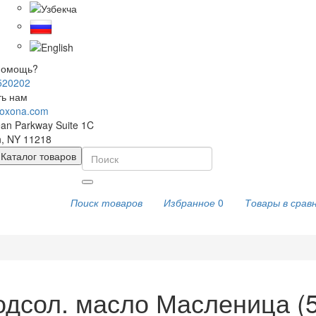
помощь?
520202
ть нам
oxona.com
an Parkway Suite 1C
n, NY 11218
Каталог товаров
Поиск товаров
Избранное
0
Товары в срав
дсол. масло Масленица (